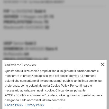
02-05-2022 11:35
-
La Voce del MEDA BASKET
FIP
1a DIVISIONE
Gold 4
GIOVEDI
' 5 Maggio ore
21.15
PROFILSYSTEM
Meda
70
Blackcourth CUCCIAGO
32
UISP
Senior
Gold 2
DOMENICA
08 MAGGIO
Gara 4
Boffalorello
64
PROFILSYSTEM
Meda
61
close
Al meglio delle 5 Partite
(serie 2-2)
Utilizziamo i cookies
Questo sito utilizza cookie propri al fine di migliorare il funzionamento e
monitorare le prestazioni del sito web e/o cookie derivati da strumenti
esterni che consentono di inviare messaggi pubblicitari in linea con le tue
inserisci un nuovo commento
preferenze, come dettagliato nella Cookie Policy. Per continuare è
necessario autorizzare i nostri cookie. Cliccando sul pulsante
ACCONSENTO, acconsenti all'uso dei cookie. Ignorando questo banner e
navigando il sito acconsenti all'uso dei cookie.
Cookie Policy
-
Privacy Policy