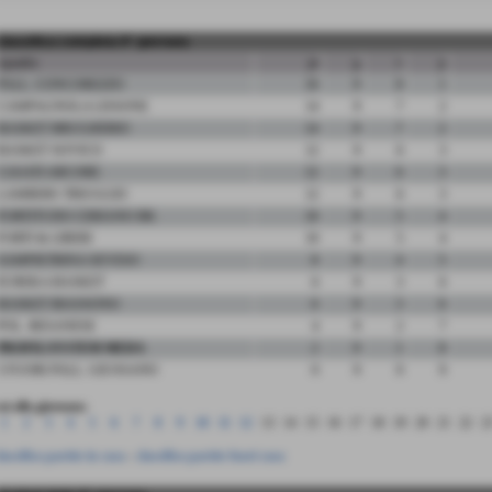
classifica completa 9° giornata
squadra
pt
g
v
p
PALL. CONCOREZZO
16
9
8
1
CAMPAGNOLA LISSONE
14
9
7
2
BASKET BRUGHERIO
14
9
7
2
BASKET SOVICO
12
9
6
3
CASATI ARCORE
12
9
6
3
LAMBERS TRIUGGIO
12
9
6
3
FORTITUDO CERIANO BK
10
9
5
4
FORTI & LIBERI
10
9
5
4
SAMPIETRINA SEVESO
8
9
4
5
EUREKA BASKET
6
9
3
6
BASKET BIASSONO
6
9
3
6
POL. BESANESE
4
9
2
7
PROFILSYSTEM MEDA
2
9
1
8
5 FUORI PALL. GIUSSANO
0
9
0
9
ai alla giornata:
1
2
3
4
5
6
7
8
9
10
11
12
13
14
15
16
17
18
19
20
21
22
2
lassifica partite in casa
-
classifica partite fuori casa