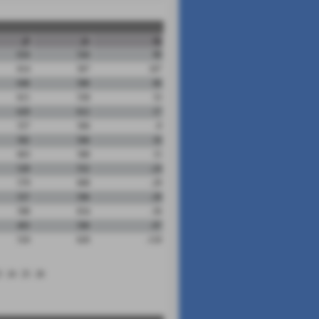
pf
ps
dp
634
544
90
614
507
107
646
580
66
611
558
53
629
612
17
557
566
-9
582
566
16
603
588
15
528
552
-24
579
608
-29
557
596
-39
598
654
-56
493
590
-97
510
620
-110
3
24
25
26