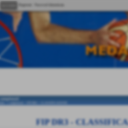
Registrati
Password dimenticata
 campionati
ome
>
i campionati
>
FIP DR3
>
CLASSIFICAZIONE
FIP DR3
- CLASSIFIC