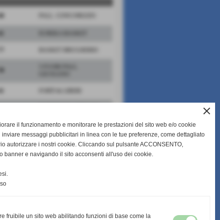
68
PALL. CONCOREZZO
61
EUREKA BASKET
77
BASKET BRUGHERIO
5 FUORI PALL.
50
GIUSSANO
61
FORTI & LIBERI
FORTITUDO CERIANO
close
79
BK
gliorare il funzionamento e monitorare le prestazioni del sito web e/o cookie
75
CAMPAGNOLA LISSONE
 inviare messaggi pubblicitari in linea con le tue preferenze, come dettagliato
rio autorizzare i nostri cookie. Cliccando sul pulsante ACCONSENTO,
o banner e navigando il sito acconsenti all'uso dei cookie.
scheda
-
calendario e risultati
si.
nso
re fruibile un sito web abilitando funzioni di base come la