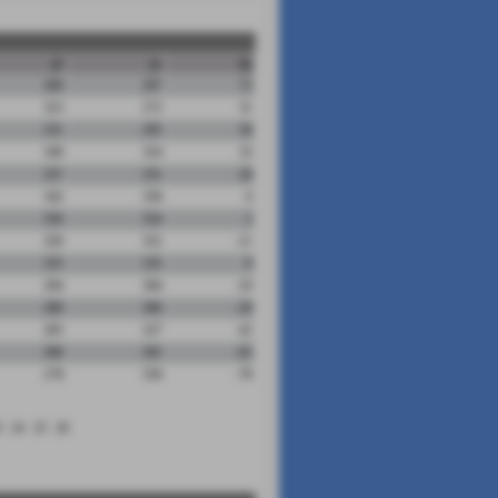
pf
ps
dp
369
297
72
323
272
51
331
295
36
349
316
33
357
331
26
342
336
6
356
354
2
320
331
-11
335
335
0
294
304
-10
280
300
-20
285
327
-42
300
365
-65
278
356
-78
3
24
25
26