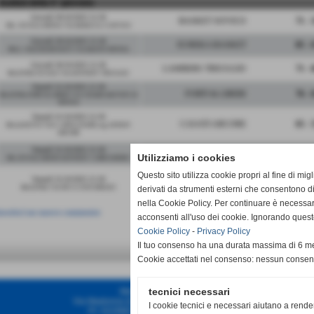
risultati della 5° giornata
Giovedì 30/10/2025 21:30
BASKET SOVICO
71 - 
PAL. SCUOLA MEDIA VIA BARACCA 15 SOVICO
Giovedì 30/10/2025 21:30
EUREKA BASKET
85 - 
PALL. WALTER BONATTI VIA BAIONI MONZA
Giovedì 30/10/2025 21:30
LAMBERS TRIUGGIO
71 - 
PALESTRA SCUOLE VIA KENNEDY TRIUGGIO
Venerdì 31/10/2025 21:30
FORTI & LIBERI
76 - 
PALESTRA FORTI & LIBERI V.LE CESARE BATTISTI 30
MONZA
Venerdì 31/10/2025 21:30
CASATI ARCORE
65 - 
PALAZZETTO VIA S. APOLLINARE ang. EDISON
ARCORE
Venerdì 31/10/2025 21:30
BASKET BRUGHERIO
75 - 
Utilizziamo i cookies
PAL.SCUOLE MEDIE KENNEDY 15 BRUGHERIO
Questo sito utilizza cookie propri al fine di mi
Venerdì 31/10/2025 21:30
PALL. CONCOREZZO
58 - 
PALESTRA VIA PIO X CONCOREZZO
derivati da strumenti esterni che consentono di
nella Cookie Policy. Per continuare è necessa
nserisci un nuovo commento
acconsenti all'uso dei cookie. Ignorando quest
Cookie Policy
-
Privacy Policy
Il tuo consenso ha una durata massima di 6 me
Cookie accettati nel consenso: nessun conse
tecnici necessari
Meda Basket A.S.D.
Via Madonna di Fatima - 20821 - Meda (MB)
I cookie tecnici e necessari aiutano a rende
P.I. 02299070967 C.F 02299070967