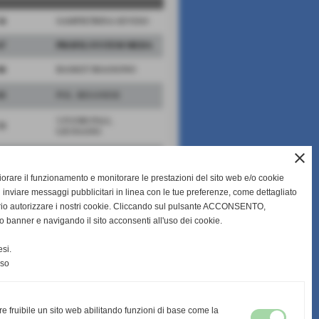
54
SAMPIETRINA SEVESO
67
PROFILSYSTEM MEDA
66
BASKET BIASSONO
65
POL. BESANESE
5 FUORI PALL.
53
GIUSSANO
close
63
CAMPAGNOLA LISSONE
gliorare il funzionamento e monitorare le prestazioni del sito web e/o cookie
FORTITUDO CERIANO
51
BK
 inviare messaggi pubblicitari in linea con le tue preferenze, come dettagliato
rio autorizzare i nostri cookie. Cliccando sul pulsante ACCONSENTO,
o banner e navigando il sito acconsenti all'uso dei cookie.
scheda
-
calendario e risultati
si.
nso
re fruibile un sito web abilitando funzioni di base come la