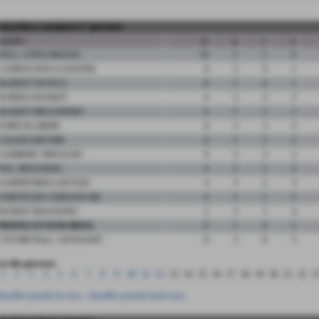
classifica completa 5° giornata
squadra
pt
g
v
p
PALL. CONCOREZZO
10
5
5
0
CAMPAGNOLA LISSONE
8
5
4
1
BASKET SOVICO
8
5
4
1
EUREKA BASKET
6
5
3
2
BASKET BRUGHERIO
6
5
3
2
FORTI & LIBERI
6
5
3
2
CASATI ARCORE
6
5
3
2
LAMBERS TRIUGGIO
6
5
3
2
POL. BESANESE
4
5
2
3
SAMPIETRINA SEVESO
4
5
2
3
FORTITUDO CERIANO BK
4
5
2
3
BASKET BIASSONO
2
5
1
4
PROFILSYSTEM MEDA
0
5
0
5
5 FUORI PALL. GIUSSANO
0
5
0
5
ai alla giornata:
1
2
3
4
5
6
7
8
9
10
11
12
13
14
15
16
17
18
19
20
21
22
2
lassifica partite in casa
-
classifica partite fuori casa