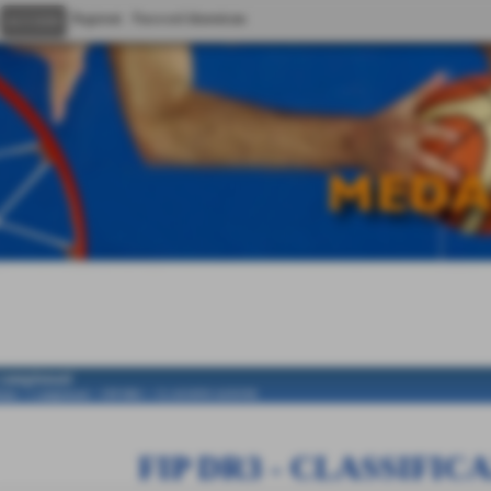
Registrati
Password dimenticata
 campionati
ome
>
i campionati
>
FIP DR3
>
CLASSIFICAZIONE
FIP DR3
- CLASSIFIC